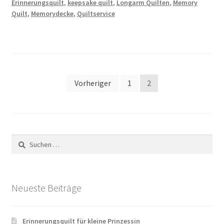
Erinnerungsquilt
,
keepsake quilt
,
Longarm Quilten
,
Memory
Quilt
,
Memorydecke
,
Quiltservice
Seitennummerierung
Vorheriger
1
2
der
Beiträge
Suchen
nach:
Neueste Beiträge
Erinnerungsquilt für kleine Prinzessin