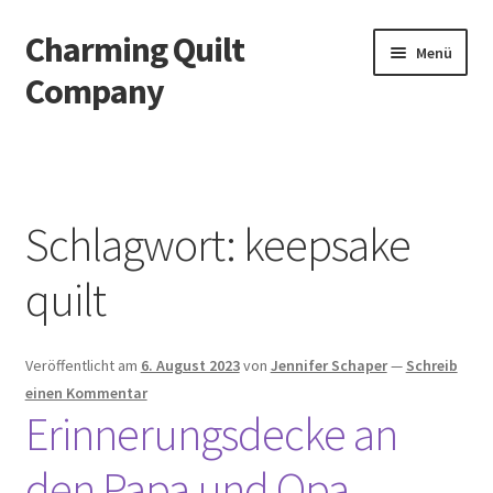
Charming Quilt
Zur
Zum
Menü
Navigation
Inhalt
Company
springen
springen
Start
AGB
Schlagwort:
keepsake
Blog
quilt
Datenschutzbelehrung
Veröffentlicht am
6. August 2023
von
Jennifer Schaper
—
Schreib
Datenschutzerklärung
einen Kommentar
Erinnerungsdecke an
Impressum
den Papa und Opa
Impressum