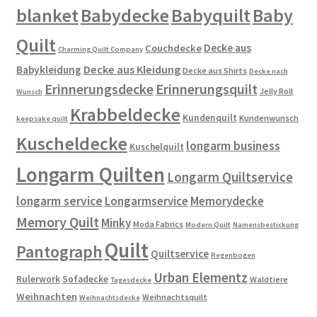
blanket
Babydecke
Babyquilt
Baby
Quilt
Decke aus
Couchdecke
Charming Quilt Company
Decke aus Kleidung
Babykleidung
Decke aus Shirts
Decke nach
Erinnerungsdecke
Erinnerungsquilt
Jelly Roll
Wunsch
Krabbeldecke
Kundenquilt
Kundenwunsch
keepsake quilt
Kuscheldecke
longarm business
Kuschelquilt
Longarm Quilten
Longarm Quiltservice
longarm service
Longarmservice
Memorydecke
Memory Quilt
Minky
Moda Fabrics
Modern Quilt
Namensbestickung
Quilt
Pantograph
Quiltservice
Regenbogen
Urban Elementz
Rulerwork
Sofadecke
Waldtiere
Tagesdecke
Weihnachten
Weihnachtsquilt
Weihnachtsdecke